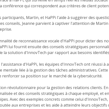
âce à HaPPi, qui surveille en temps réel les médias sociaux e
la conférence qui correspondent aux critères de client poten
participants, Martin, et HaPPi l'aide à suggérer des questio
es conseils, Jeanne parvient à captiver l'attention de Martin 
eprise.
ionnalité de reconnaissance vocale d'HaPPi pour dicter des no
Pi lui fournit ensuite des conseils stratégiques personnali
e la solution d'InnovTech par rapport aux besoins identifié
l'assistance d'HaPPi, les équipes d'InnovTech ont réussi à a
rge mentale liée à la gestion des tâches administratives. Cett
e renforcer sa position sur le marché de la cybersécurité.
on révolutionnaire pour la gestion des relations clients. En
nalisée et des conseils stratégiques à chaque employé, et e
équipes. Avec des exemples concrets comme celui d'InnovTech, 
tée aux entreprises et les aide à atteindre leurs objectifs 