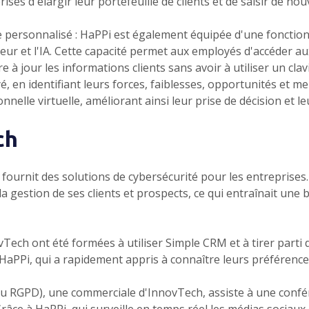
ses d'élargir leur portefeuille de clients et de saisir de no
e personnalisé : HaPPi est également équipée d'une fonction
sateur et l'IA. Cette capacité permet aux employés d'accéder a
 à jour les informations clients sans avoir à utiliser un clav
, en identifiant leurs forces, faiblesses, opportunités et 
elle virtuelle, améliorant ainsi leur prise de décision et le
ch
 fournit des solutions de cybersécurité pour les entreprise
a gestion de ses clients et prospects, ce qui entraînait une 
vTech ont été formées à utiliser Simple CRM et à tirer part
 HaPPi, qui a rapidement appris à connaître leurs préférence
du RGPD), une commerciale d'InnovTech, assiste à une confér